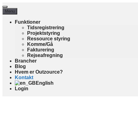
Hop
Menu
til
Menu
indhold
Funktioner
Tidsregistrering
Projektstyring
Ressource styring
Komme/Gå
Fakturering
Rejseafregning
Brancher
Blog
Hvem er Outzource?
Kontakt
English
Login