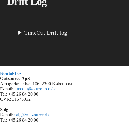
Drift Log
TimeOut Drift log
Kontakt os
Outzource ApS
Amagerfælledvej 106, 2300 København
E-mail:
timeout@outzource.dk
Tel: +45 26 84 20 00
CVR: 31575052
Salg
E-mail:
salg@outzource.dk
Tel: +45 26 84 20 00