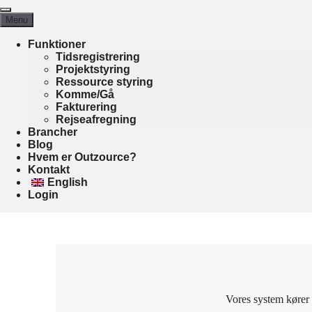
Hop
Menu
til
Menu
indhold
Funktioner
Tidsregistrering
Projektstyring
Ressource styring
Komme/Gå
Fakturering
Rejseafregning
Brancher
Blog
Hvem er Outzource?
Kontakt
English
Login
Vores system kører 