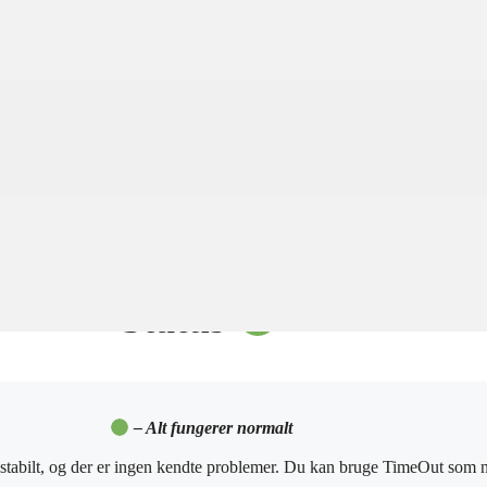
TIME
OUT
Drift Status
Status
– Alt fungerer normalt
stabilt, og der er ingen kendte problemer. Du kan bruge TimeOut som n