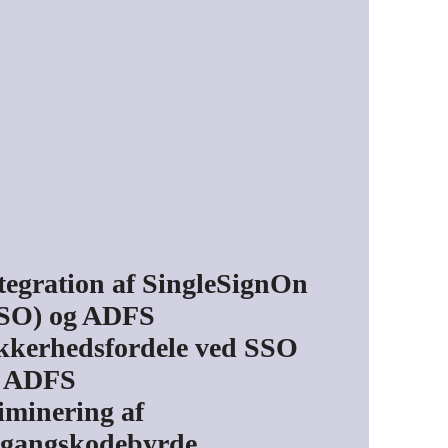
tegration af SingleSignOn
SO) og ADFS
kkerhedsfordele ved SSO
g ADFS
iminering af
gangskodebyrde