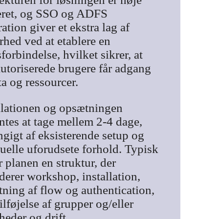
seret, og SSO og ADFS
ration giver et ekstra lag af
rhed ved at etablere en
dsforbindelse, hvilket sikrer, at
utoriserede brugere får adgang
ata og ressourcer.
llationen og opsætningen
ntes at tage mellem 2-4 dage,
gigt af eksisterende setup og
uelle uforudsete forhold. Typisk
r planen en struktur, der
derer workshop, installation,
ning af flow og authentication,
 tilføjelse af grupper og/eller
gheder og drift.