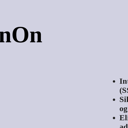
gnOn
In
(S
Si
o
El
ad