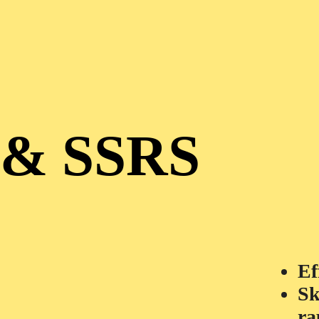
 & SSRS
Ef
Sk
ra