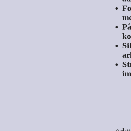
Fo
me
På
ko
Si
ar
St
im
Arkit