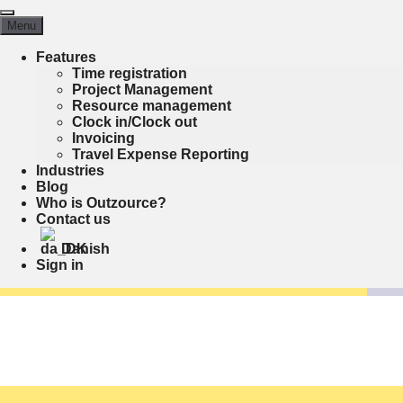
Skip
Menu
to
Menu
content
Features
PowerBI & SSRS
Time registration
Project Management
Resource management
Clock in/Clock out
Invoicing
everer dybdegående rapporter og analyser til
E
Travel Expense Reporting
orretningsbeslutninger.
s
Industries
Blog
Who is Outzource?
Rapportering og analyse
Contact us
Datavisualisering
Forretningsindsigt
Danish
Sign in