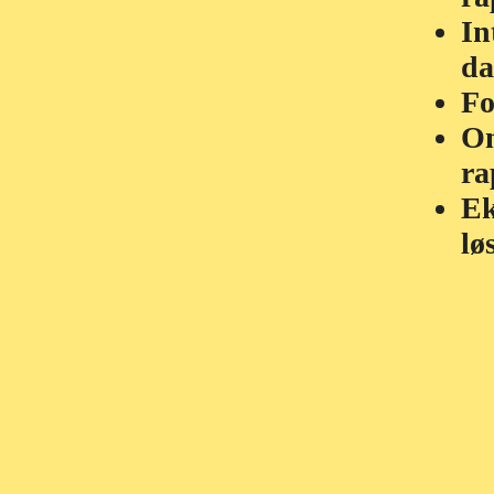
In
da
Fo
Om
ra
Ek
lø