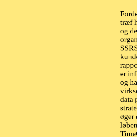
Forde
træf 
og de
organ
SSRS 
kund
rappo
er in
og ha
virks
data 
strat
øger 
løben
Time