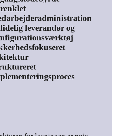
renklet
darbejderadministration
lidelig leverandør og
nfigurationsværktøj
kkerhedsfokuseret
kitektur
ruktureret
plementeringsproces
ekturen for løsningen er nøje