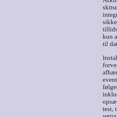
skit
integ
sikke
tilli
kun a
til d
Insta
forve
afhæn
event
følge
inklu
opsæt
test,
retti