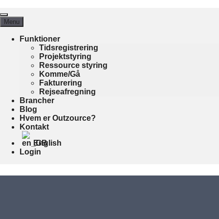
Hop
Menu
til
Menu
indhold
Funktioner
Tidsregistrering
Projektstyring
Time
Ressource styring
Komme/Gå
Fakturering
Rejseafregning
Datafangst (inkludere Komme/gå, Hoppe af, fr
Brancher
Dataopsamling af tømninger og 
Blog
(eller begge dele), Opsamling af vente / værk
Hvem er Outzource?
Kontakt
Output klargøres til løn syst
English
Login