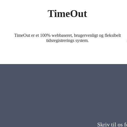
TimeOut
TimeOut er et 100% webbaseret, brugervenligt og fleksibelt
tidsregistrerings system.
Skriv til os 