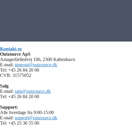
Kontakt os
Outzource ApS
Amagerfælledvej 106, 2300 København
E-mail:
timeout@outzource.dk
Tel: +45 26 84 20 00
CVR: 31575052
Salg
E-mail:
salg@outzource.dk
Tel: +45 26 84 20 00
Support:
Alle hverdage fra 9:00-15:00
E-mail:
support@outzource.dk
Tel: +45 25 36 55 00