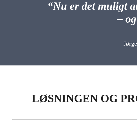
“Nu er det muligt at
– og
Jørg
LØSNINGEN OG PR