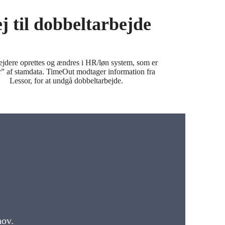
j til dobbeltarbejde
jdere oprettes og ændres i HR/løn system, som er
r” af stamdata. TimeOut modtager information fra
Lessor, for at undgå dobbeltarbejde.
hov.